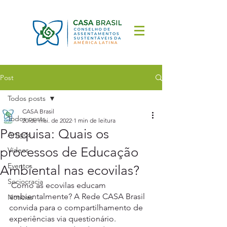
Post
Todos posts
CASA Brasil
Todos posts
20 de mai. de 2022
1 min de leitura
Pesquisa: Quais os
Artigos
processos de Educação
Vídeos
Eventos
Ambiental nas ecovilas?
Sociocracia
Como as ecovilas educam 
ambientalmente? A Rede CASA Brasil 
Notícias
convida para o compartilhamento de 
experiências via questionário. 