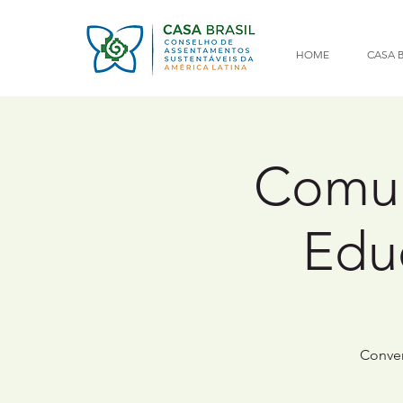
HOME
CASA B
Comun
Educ
Conver