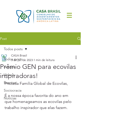
Post
Todos posts
CASA Brasil
Todos posts
3 de jul. de 2023
1 min de leitura
Prêmio GEN para ecovilas
Artigos
inspiradoras!
Vídeos
Eventos
Prezada Família Global de Ecovilas,
Sociocracia
É a nossa época favorita do ano em 
Notícias
que homenageamos as ecovilas pelo 
trabalho inspirador que elas fazem.