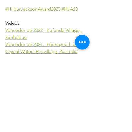
#HildurJacksonAward2023
#HJA23
Vídeos
Vencedor de 2022 - Kufunda Village, 
Zimbábue
Vencedor de 2021 - Permayouth em 
Crystal Waters Ecovillage, Austrália
Notícias
Ver tudo
Posts recentes